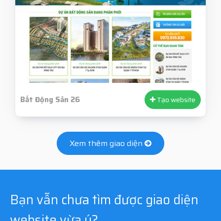
Bất Động Sản 26
Tạo website
Xem thêm giao diện
Bạn vẫn chưa tìm được giao diện
website vừa ý?