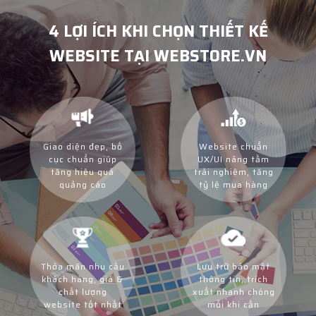
4 LỢI ÍCH KHI CHỌN THIẾT KẾ
WEBSITE TẠI WEBSTORE.VN
Giao diện đẹp, bố
Website chuẩn
cục chuẩn giúp
UX/UI nâng tầm
tăng hiệu quả
trải nghiệm, tăng
quảng cáo
tỷ lệ mua hàng
Thỏa mãn nhu cầu
Lưu trữ bảo mật
khách hàng, giá &
thông tin, trích
chất lượng
xuất nhanh chóng
website tốt nhất
mỗi khi cần