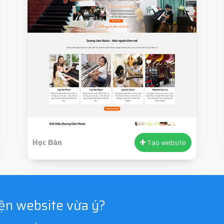
Học Đàn
Tạo website
iện website vừa ý?