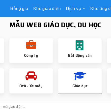
Bảng giá
Kho giao diện
Dịch vụ
Kho ứng 
MẪU WEB GIÁO DỤC, DU HỌC
Công ty
Bất động sản
Ôtô - Xe máy
Giáo dục