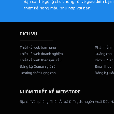
Bạn có thể gợi ý cho chúng tôi về giao diện bạ
thiết kế riêng mẫu phù hợp với bạn.
DỊCH VỤ
Thiết kế web bán hàng
Phát triển 
Thiết kế web doanh nghiệp
Quảng cáo 
Thiết kế web theo yêu cầu
Dịch vụ Seo
Đăng ký Domain giá rẻ
Email theo 
Hosting chất lượng cao
Đăng ký Bả
NHÓM THIẾT KẾ WEBSTORE
Địa chỉ Văn phòng: Thôn Ải, xã Di Trạch, huyện Hoài Đức, Hà