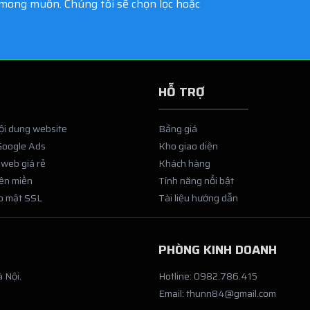
n mong muốn. Chúng tôi sẽ chọn lọc hoặc
HỖ TRỢ
nội dung website
Bảng giá
Google Ads
Kho giao diện
 web giá rẻ
Khách hàng
tên miền
Tính năng nổi bật
o mật SSL
Tài liệu hướng dẫn
PHÒNG KINH DOANH
 Nội.
Hotline: 0982.786.415
Email: thunn84@gmail.com